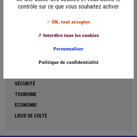
Taxis Charel
contrôle sur ce que vous souhaitez activer
Taxi de l'Ormèze
✓ OK, tout accepter
Junique et fils
Sas Direct Secours
✗ Interdire tous les cookies
Marika Varosi
Personnaliser
Cap Médical Lamastre
Politique de confidentialité
Marlène Grange
SOLIDARITÉ
SÉCURITÉ
TOURISME
ECONOMIE
LIEUX DE CULTE