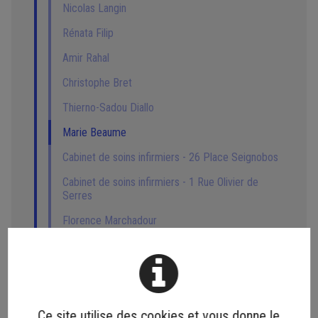
Nicolas Langin
Rénata Filip
Amir Rahal
Christophe Bret
Thierno-Sadou Diallo
Marie Beaume
Cabinet de soins infirmiers - 26 Place Seignobos
Cabinet de soins infirmiers - 1 Rue Olivier de
Serres
Florence Marchadour
Pharmacie du Vivarais
Amandine Bove
Ambulance Vsl Taxi de la Vallée du Doux
Ce site utilise des cookies et vous donne le