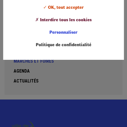
✓ OK, tout accepter
Foire de Printemps :
le premier samedi de mai
Foire d’Automne :
le dernier samedi de septembre
✗ Interdire tous les cookies
Personnaliser
Infos pratiques
Politique de confidentialité
DÉCHETTERIE
MARCHÉS ET FOIRES
AGENDA
ACTUALITÉS