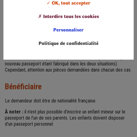
lundi au vendredi en mairie de LAMASTRE, entre 9h et 11h sur
✓ OK, tout accepter
rendez-vous uniquement.
✗ Interdire tous les cookies
Personnaliser
Principe
Politique de confidentialité
Le passeport est un document de voyage individuel qui permet à
son titulaire de certifier de son identité. La première demande et
le renouvellement de passeport suivent la même procédure (un
nouveau passeport étant fabriqué dans les deux situations).
Cependant, attention aux pièces demandées dans chacun des cas.
Bénéficiaire
Le demandeur doit être de nationalité française.
À noter :
il n’est plus possible d’inscrire un enfant mineur sur le
passeport de l’un de ses parents. Les enfants doivent disposer
d’un passeport personnel.