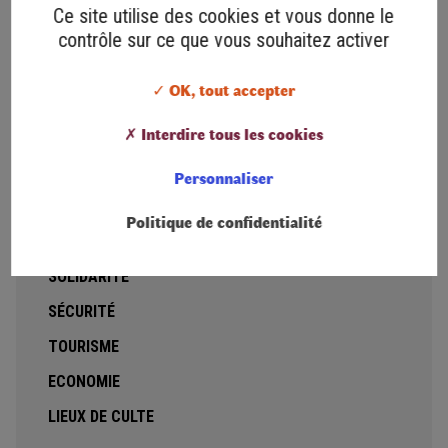
Ambulance Vsl Taxi de la Vallée du Doux
Ce site utilise des cookies et vous donne le
contrôle sur ce que vous souhaitez activer
Taxis Charel
Taxi de l'Ormèze
✓ OK, tout accepter
Junique et fils
✗ Interdire tous les cookies
Sas Direct Secours
Personnaliser
Marika Varosi
Cap Médical Lamastre
Politique de confidentialité
Marlène Grange
SOLIDARITÉ
SÉCURITÉ
TOURISME
ECONOMIE
LIEUX DE CULTE