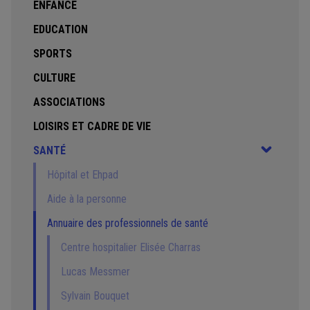
ENFANCE
EDUCATION
SPORTS
CULTURE
ASSOCIATIONS
LOISIRS ET CADRE DE VIE
SANTÉ
Hôpital et Ehpad
Aide à la personne
Annuaire des professionnels de santé
Centre hospitalier Elisée Charras
Lucas Messmer
Sylvain Bouquet