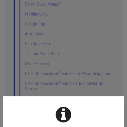
Siham Guiot-Mouzaï
Nicolas Langin
Rénata Filip
Amir Rahal
Christophe Bret
Thierno-Sadou Diallo
Marie Beaume
Cabinet de soins infirmiers - 26 Place Seignobos
Cabinet de soins infirmiers - 1 Rue Olivier de
Serres
Florence Marchadour
Pharmacie du Vivarais
Amandine Bove