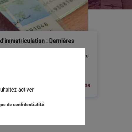
 d'immatriculation : Dernières
s
 liées à la carte grise et au permis de conduire
ement centralisées en ligne et sont désormais
r le site…
Le 7 décembre 2023
uhaitez activer
que de confidentialité