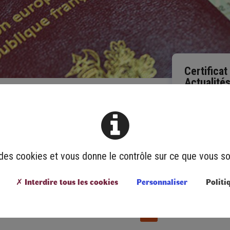
Certificat
Actualité
Les procédures
ont été entièr
accessibles su
e des cookies et vous donne le contrôle sur ce que vous so
✗ Interdire tous les cookies
Personnaliser
Politi
1
2
3
4
5