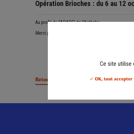
Opération Brioches : du 6 au 12 o
Au profit de l'ADAPEI de l'Ardèche.
Merci pour votre implication, votre générosité et vot
Ce site utilis
✓ OK, tout accepter
Retour