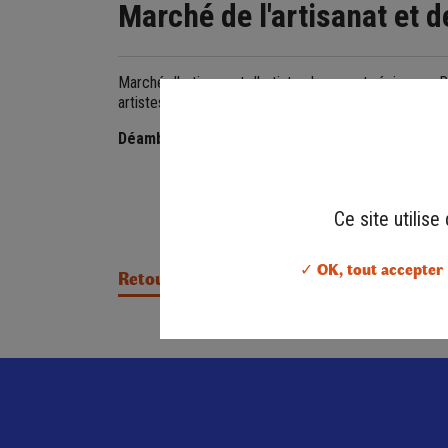
Marché de l'artisanat et d
Marché d'artisans et d'artistes locaux et régionaux.
artistes de talent. Achats utiles ou "coup d'cœur", d
Déambulation musicale dans la journée avec Je
Ce site utilis
✓ OK, tout accepter
Retour