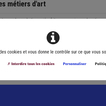
es métiers d'art
 Retrouvez des productions variées faites avec passion par des artisans 
es dizaines d'idées cadeaux !
an-Jacques Vey.
e des cookies et vous donne le contrôle sur ce que vous so
✗ Interdire tous les cookies
Personnaliser
Politi