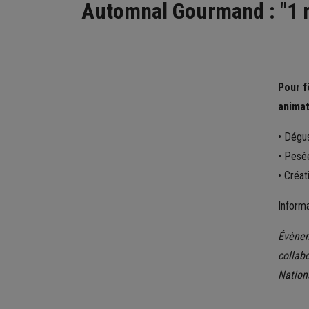
Automnal Gourmand : "1 m
Pour f
animat
• Dégu
• Pesée
• Créat
Inform
Évènem
collab
Nation