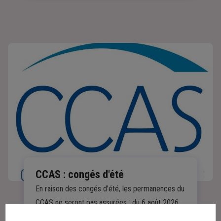
CCAS : congés d'été
En raison des congés d’été, les permanences du
CCAS ne seront pas assurées : du 6 août 2026
au 3 septembre 2026 Iinclus. En cas d’urgence,